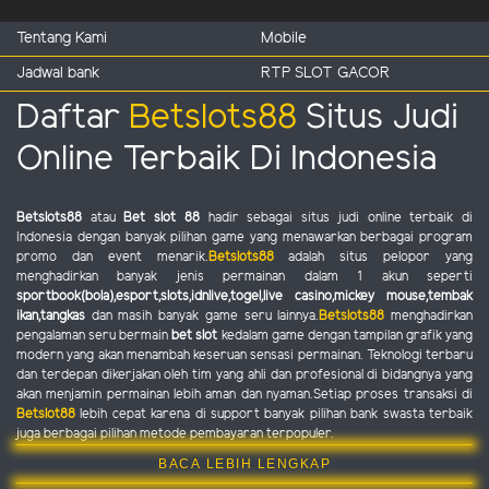
Tentang Kami
Mobile
Jadwal bank
RTP SLOT GACOR
Daftar
Betslots88
Situs Judi
Online Terbaik Di Indonesia
Betslots88
atau
Bet slot 88
hadir sebagai situs judi online terbaik di
Indonesia dengan banyak pilihan game yang menawarkan berbagai program
promo dan event menarik.
Betslots88
adalah situs pelopor yang
menghadirkan banyak jenis permainan dalam 1 akun seperti
sportbook(bola),esport,slots,idnlive,togel,live casino,mickey mouse,tembak
ikan,tangkas
dan masih banyak game seru lainnya.
Betslots88
menghadirkan
pengalaman seru bermain
bet slot
kedalam game dengan tampilan grafik yang
modern yang akan menambah keseruan sensasi permainan. Teknologi terbaru
dan terdepan dikerjakan oleh tim yang ahli dan profesional di bidangnya yang
akan menjamin permainan lebih aman dan nyaman.Setiap proses transaksi di
Betslot88
lebih cepat karena di support banyak pilihan bank swasta terbaik
juga berbagai pilihan metode pembayaran terpopuler.
BACA LEBIH LENGKAP