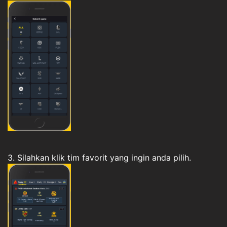
3. Silahkan klik tim favorit yang ingin anda pilih.